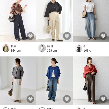
長島
藤田
机
164 cm
159 cm
166 cm
穂坂
穂坂
机