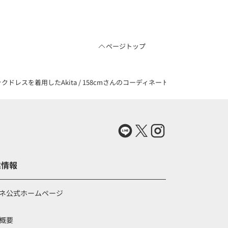
ページトップ
スを着用したAkita / 158cmさんのコーディネート（83787761）
業情報
ネ公式ホームページ
概要