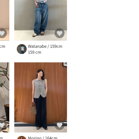
3cm
Watanabe / 159cm
159 cm
cm
Morino / 164cm