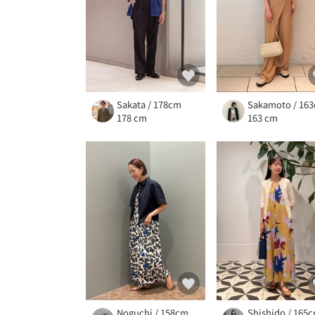
Sakata / 178cm
Sakamoto / 16
178 cm
163 cm
Noguchi / 158cm
Shishido / 165