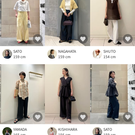
SATO
NAGAHATA
SHUTO
159 cm
159 cm
154 cm
YAMADA
KISHIHARA
SATO
165 cm
156 cm
159 cm