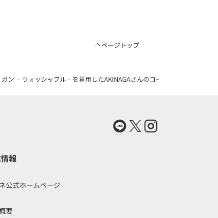
ページトップ
ン ‐ウォッシャブル‐を着用したAKINAGAさんのコーディネート（837885
業情報
ネ公式ホームページ
概要