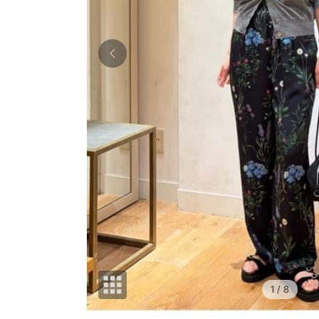
1
/ 8