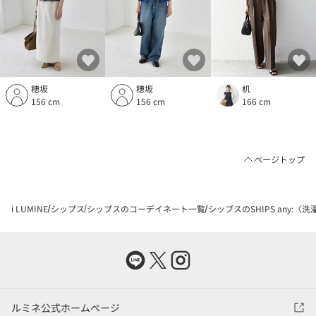
穂坂
穂坂
机
156 cm
156 cm
166 cm
ページトップ
i LUMINE
シップス
シップスのコーデイネート一覧
シップスのSHIPS any:
ルミネ公式ホームページ