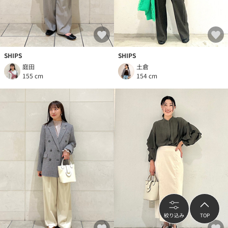
SHIPS
SHIPS
庭田
土倉
155 cm
154 cm
絞り込み
TOP