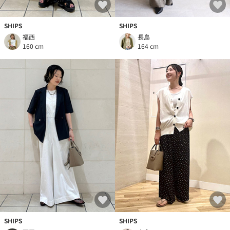
SHIPS
SHIPS
福西
長島
160 cm
164 cm
SHIPS
SHIPS