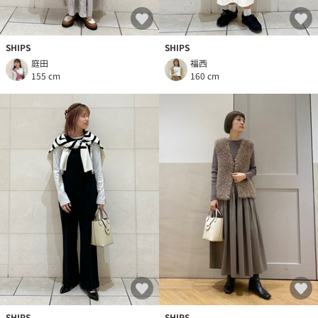
SHIPS
SHIPS
庭田
福西
155 cm
160 cm
SHIPS
SHIPS