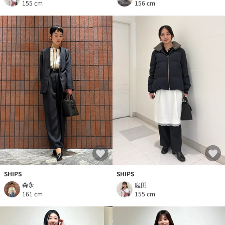
155 cm
156 cm
SHIPS
SHIPS
森永
庭田
161 cm
155 cm