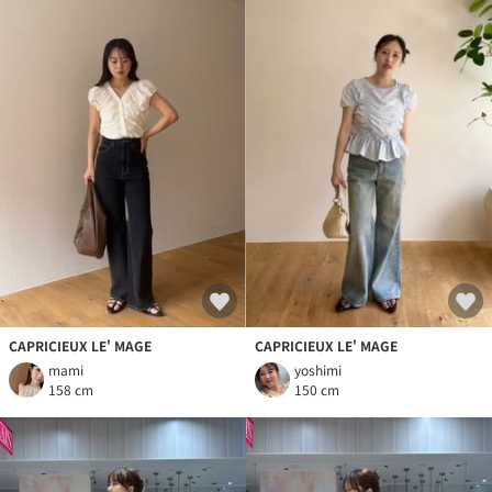
CAPRICIEUX LE' MAGE
CAPRICIEUX LE' MAGE
mami
yoshimi
158 cm
150 cm