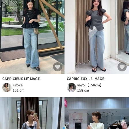
CAPRICIEUX LE' MAGE
CAPRICIEUX LE' MAGE
Kyoka
yayoi【158cm】
151 cm
158 cm