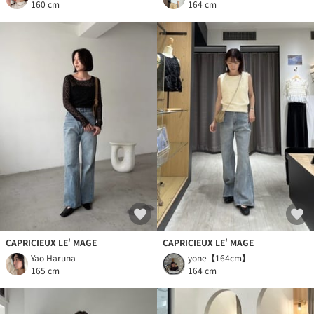
160 cm
164 cm
CAPRICIEUX LE' MAGE
CAPRICIEUX LE' MAGE
Yao Haruna
yone【164cm】
165 cm
164 cm