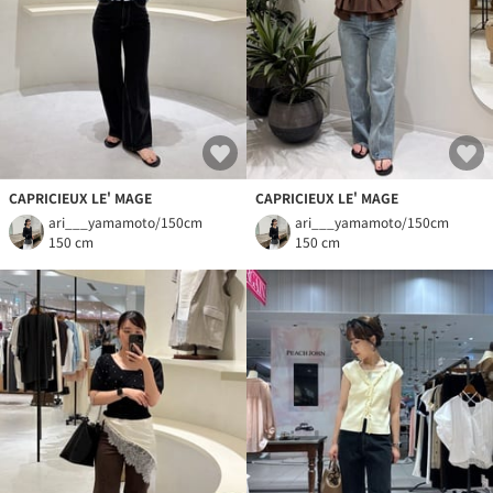
CAPRICIEUX LE' MAGE
CAPRICIEUX LE' MAGE
ari___yamamoto/150cm
ari___yamamoto/150cm
150 cm
150 cm