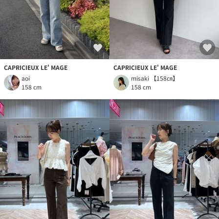
CAPRICIEUX LE' MAGE
CAPRICIEUX LE' MAGE
aoi
misaki 【158㎝】
158 cm
158 cm