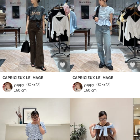
CAPRICIEUX LE' MAGE
CAPRICIEUX LE' MAGE
yuppy（ゆっぴ）
yuppy（ゆっぴ）
160 cm
160 cm