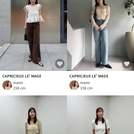
CAPRICIEUX LE' MAGE
CAPRICIEUX LE' MAGE
mami
mami
158 cm
158 cm