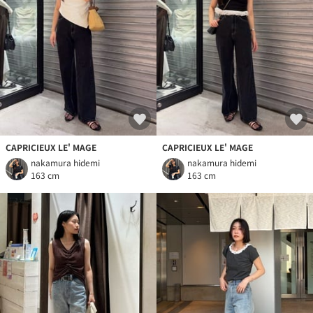
CAPRICIEUX LE' MAGE
CAPRICIEUX LE' MAGE
nakamura hidemi
nakamura hidemi
163 cm
163 cm