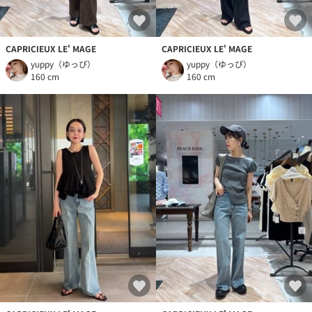
CAPRICIEUX LE' MAGE
CAPRICIEUX LE' MAGE
yuppy（ゆっぴ）
yuppy（ゆっぴ）
160 cm
160 cm