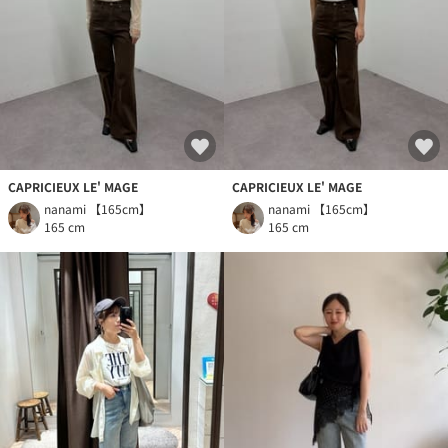
CAPRICIEUX LE' MAGE
CAPRICIEUX LE' MAGE
nanami 【165cm】
nanami 【165cm】
165 cm
165 cm