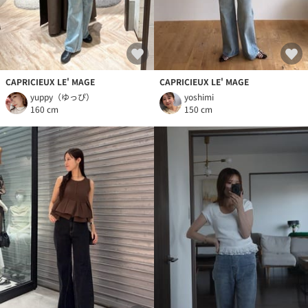
CAPRICIEUX LE' MAGE
CAPRICIEUX LE' MAGE
yuppy（ゆっぴ）
yoshimi
160 cm
150 cm