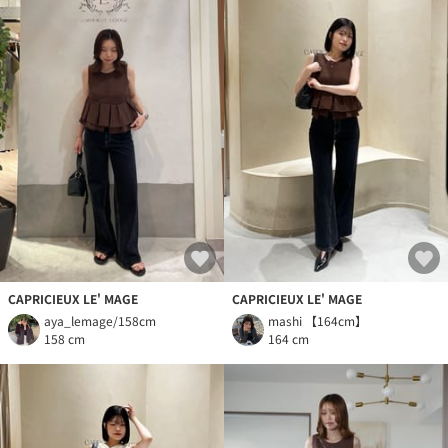
CAPRICIEUX LE' MAGE
CAPRICIEUX LE' MAGE
aya_lemage/158cm
mashi 【164cm】
158 cm
164 cm