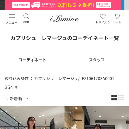
検索
お気に入り
カート
メニュー
カプリシュ レマージュのコーデイネート一覧
コーディネート
スタッフ
絞り込み条件 ：
カプリシュ レマージュ/LEZ1061203A0001
354
件