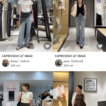
CAPRICIEUX LE' MAGE
CAPRICIEUX LE' MAGE
ikeda / 164cm
yone【164cm】
164 cm
164 cm