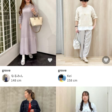
grove
grove
なるみん
Kei
148 cm
158 cm