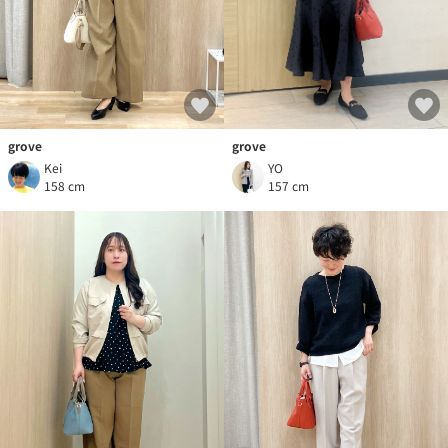
grove
grove
Kei
YO
158 cm
157 cm