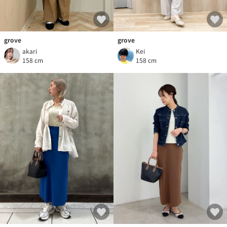
grove
grove
akari
Kei
158 cm
158 cm