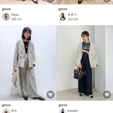
grove
grove
Mayu
おまつ
165 cm
162 cm
grove
grove
ＷＡ
kanako