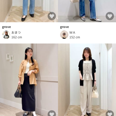
grove
grove
おまつ
ＷＡ
162 cm
152 cm