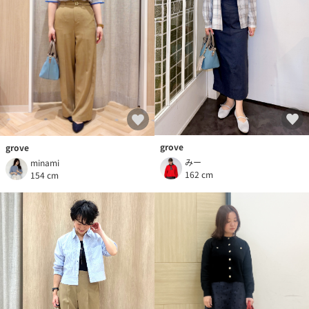
grove
grove
みー
minami
162 cm
154 cm