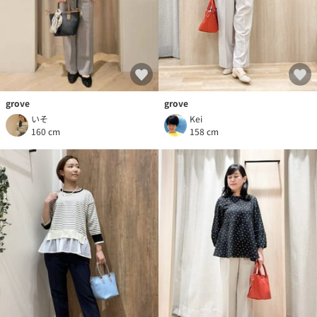
grove
grove
いそ
Kei
160 cm
158 cm