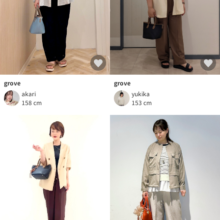
grove
grove
akari
yukika
158 cm
153 cm