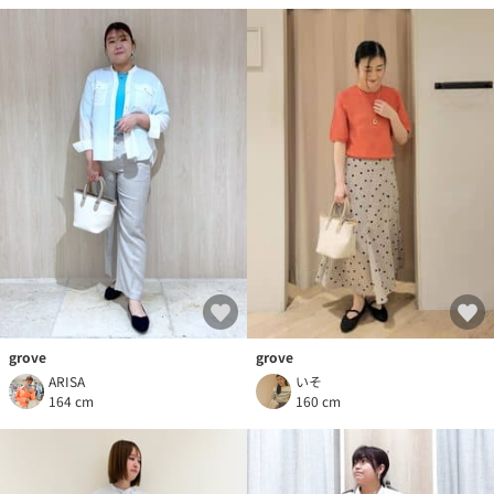
grove
grove
ARISA
いそ
164 cm
160 cm