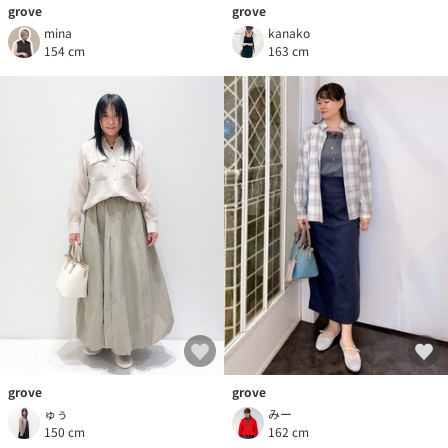
grove
grove
kanako
mina
163 cm
154 cm
grove
grove
みー
ゅぅ
162 cm
150 cm