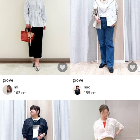
grove
grove
mi
nao
162 cm
155 cm