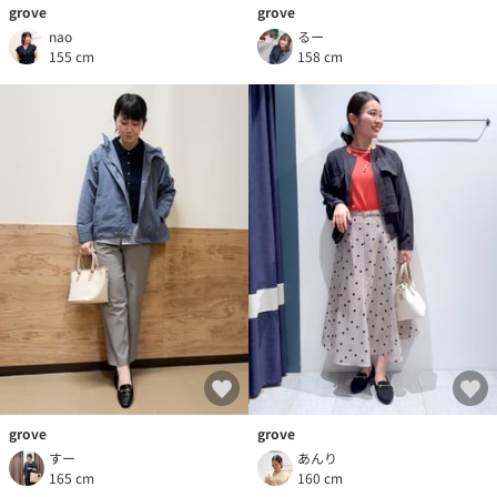
grove
grove
nao
るー
155 cm
158 cm
grove
grove
すー
あんり
165 cm
160 cm