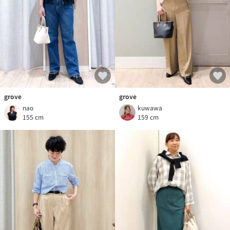
grove
grove
nao
kuwawa
155 cm
159 cm