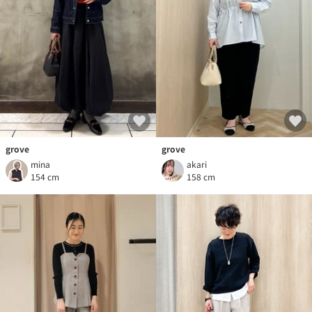
grove
grove
mina
akari
154 cm
158 cm