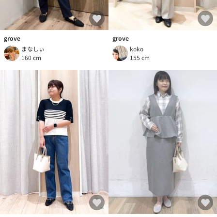
grove
grove
まなしぃ
koko
160 cm
155 cm