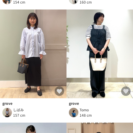
154 cm
160 cm
grove
grove
しばみ
Tomo
157 cm
148 cm