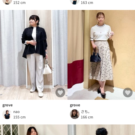
152 cm
163 cm
grove
grove
nao
さち。
155 cm
166 cm