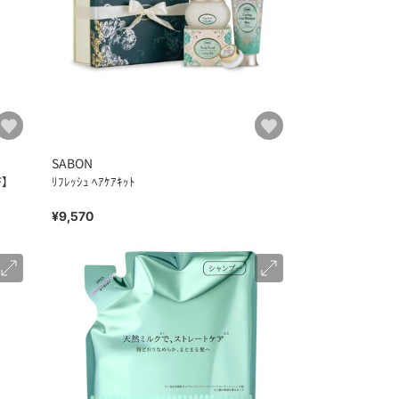
SABON
F】
ﾘﾌﾚｯｼｭ ﾍｱｹｱｷｯﾄ
¥9,570