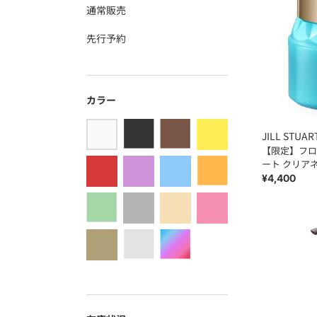
通常販売
先行予約
カラー
JILL STUAR
【限定】フロ
ート クリア
クール 290g
¥4,400