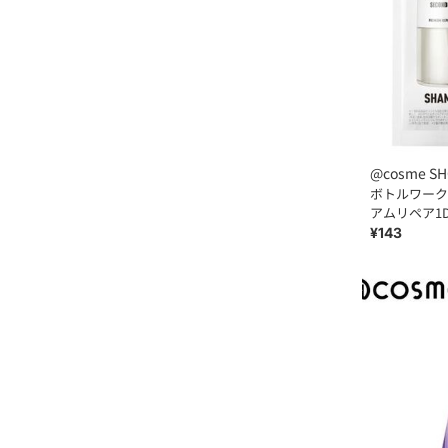
@cosme SH
ボトルワーク
アムリペア1
(12mL、12m
¥143