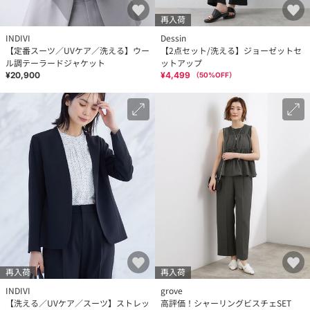
再入荷
INDIVI
Dessin
【定番スーツ／UVケア／洗える】ウー
【2点セット/洗える】ジョーゼットセ
ル調テーラードジャケット
ットアップ
¥20,900
¥4,499
（
50
%OFF）
再入荷
再入荷
INDIVI
grove
【洗える／UVケア／スーツ】ストレッ
高評価！シャーリングビスチェSET