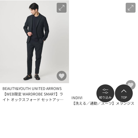
BEAUTY&YOUTH UNITED ARROWS
【WEB限定 WARDROBE SMART】ラ
絞り込み
TOP
INDIVI
イト オックスフォード セットアップ/
【洗える／通勤／スーツ】メランジス
ジャケット＆イージーパンツ
トレッチ ワイドパンツ
¥20,900
¥11,880
（
5
%OFF）
（
40
%OFF）