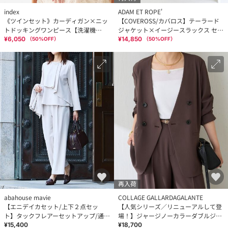
index
ADAM ET ROPE'
《ツインセット》カーディガン×ニッ
【COVEROSS/カバロス】テーラード
トドッキングワンピース【洗濯機
ジャケット×イージースラックス セッ
OK】
トアップ
¥6,050
¥14,850
（
50
%OFF）
（
50
%OFF）
再入荷
abahouse mavie
COLLAGE GALLARDAGALANTE
【エニデイカセット/上下２点セッ
【人気シリーズ／リニューアルして登
ト】タックフレアーセットアップ/通
場！】ジャージノーカラーダブルジャ
勤/セミオケ
ケット
¥15,400
¥18,700