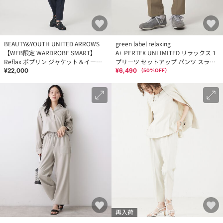
BEAUTY&YOUTH UNITED ARROWS
green label relaxing
【WEB限定 WARDROBE SMART】
A+ PERTEX UNLIMITED リラックス 1
Reflax ポプリン ジャケット＆イージ
プリーツ セットアップ パンツ スラッ
ーパンツ
クス -ウォッシャブル・ストレッチ
¥22,000
¥6,490
（
50
%OFF）
再入荷