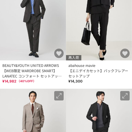
再入荷
BEAUTY&YOUTH UNITED ARROWS
abahouse mavie
【WEB限定 WARDROBE SMART】
【エニデイカセット】バックフレアー
LANATEC コンフォート セットアップ/
セットアップ
ジャケット＆イージーパンツ
¥14,982
¥14,300
（
40
%OFF）