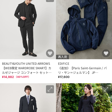
再入荷
BEAUTY&YOUTH UNITED ARROWS
EDIFICE
【WEB限定 WARDROBE SMART】カ
《追加》【Paris Saint-Germain / パ
ルゼジャージ コンフォート セットア
リ・サン＝ジェルマン】 JP
ップ/ジャケット＆イージーパンツ
Pocketable set up
¥14,982
¥17,600
（
40
%OFF）