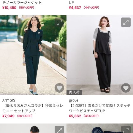
チノーカラージャケット
UP
¥10,450
¥4,537
（
50
%OFF）
（
44
%OFF）
再入荷
ANY SIS
grove
【優木まおみさんコラボ】秒映えセレ
【2点SET】着るだけで旬顔！ステッチ
モニー セットアップ
ワークビスチェSETUP
¥7,949
¥5,362
（
50
%OFF）
（
35
%OFF）