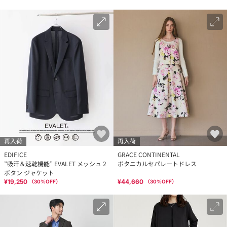
再入荷
再入荷
EDIFICE
GRACE CONTINENTAL
”吸汗＆速乾機能” EVALET メッシュ 2
ボタニカルセパレートドレス
ボタン ジャケット
¥19,250
¥44,660
（
30
%OFF）
（
30
%OFF）