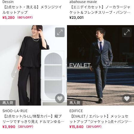
Dessin
abahouse mavie
【2点セット・洗える】メランジツイ
【エニデイカセット】ノーカラージャ
ルセットアップ
ケット＆フレンチスリーブ・パンツセ
ットアップ
¥5,280
¥23,001
（
60
%OFF）
再入荷
再入荷
SHOO･LA･RUE
EDIFICE
【2点セット/S-LL/体型カバー】縦プ
【EVALET / エバレット】メッシュセ
リーツですっきり見え ドルマンゆるセ
ットアップ ”ジャケット1点＋パンツ1
ットアップ
点 セット”
¥3,990
¥15,840
（
20
%OFF）
（
20
%OFF）