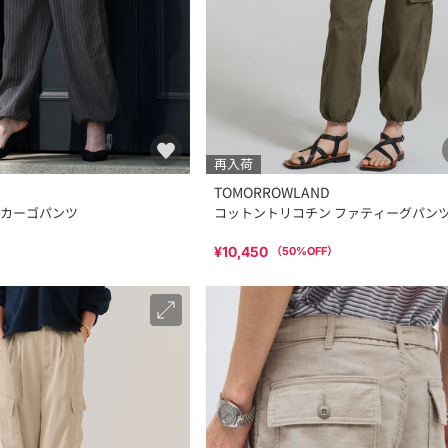
再入荷
TOMORROWLAND
カーゴパンツ
コットントリコチン ファティーグパン
¥10,450
（
50
%OFF）