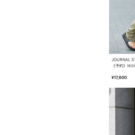
JOURNAL S
《予約》Milita
¥17,600