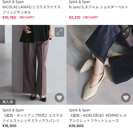
Spick & Span
Spick & Span
NICOLAS LAINAS/ニコラスライナス
N.Jam/エヌジャム ショルダーベルト
フリンジサンダル
¥10,780
¥2,310
（
30
%OFF）
（
30
%OFF）
再入荷
Spick & Span
Spick & Span
《追加・セットアップ対応》エステル
《追加・NOBLE別注》REMME/レメ
ツイルストレッチスラックスパンツ
アンクレットフラットシューズ
¥16,500
¥20,900