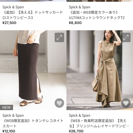
Spick & Span
Spick & Span
《追加》【洗える】ドットサッカード
《追加・WEB限定カラーあり》
ロストワンピース3
ULTIMAコットンラウンドネックT2
¥27,500
¥8,800
NEW
Spick & Span
Spick & Span
《WEB限定追加》トタンテレコタイト
《WEB・有楽町店限定追加》【洗え
スカート
る】フリンジヘムレイヤードワンピー
ス
¥12,100
¥29,700