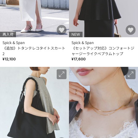
再入荷
NEW
Spick & Span
Spick & Span
《追加》トタンテレコタイトスカート
《セットアップ対応》コンフォートジ
2
ャージーライクペプラムトップ
¥12,100
¥17,600