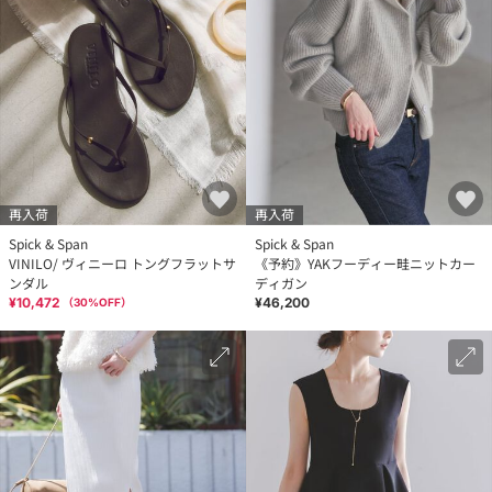
再入荷
再入荷
Spick & Span
Spick & Span
VINILO/ ヴィニーロ トングフラットサ
《予約》YAKフーディー畦ニットカー
ンダル
ディガン
¥10,472
¥46,200
（
30
%OFF）