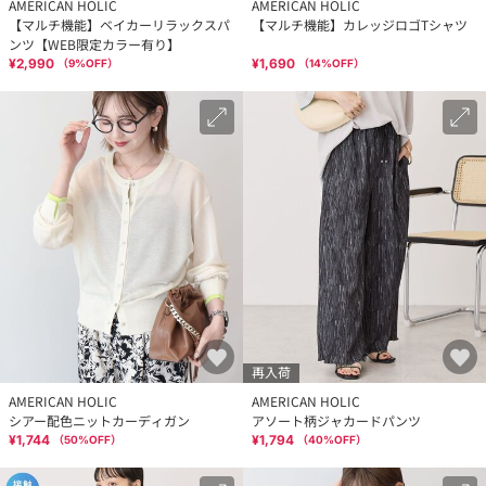
AMERICAN HOLIC
AMERICAN HOLIC
【マルチ機能】ベイカーリラックスパ
【マルチ機能】カレッジロゴTシャツ
ンツ【WEB限定カラー有り】
¥2,990
¥1,690
（
9
%OFF）
（
14
%OFF）
再入荷
AMERICAN HOLIC
AMERICAN HOLIC
シアー配色ニットカーディガン
アソート柄ジャカードパンツ
¥1,744
¥1,794
（
50
%OFF）
（
40
%OFF）