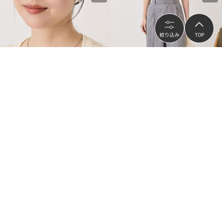
絞り込み
TOP
再入荷
AMERICAN HOLIC
AMERICAN HOLIC
【ステンレス】スイッチドボールチェ
【イージーケア・接触冷感】スラック
ーンネックレス
スパンツ
¥515
¥2,393
（
60
%OFF）
（
40
%OFF）