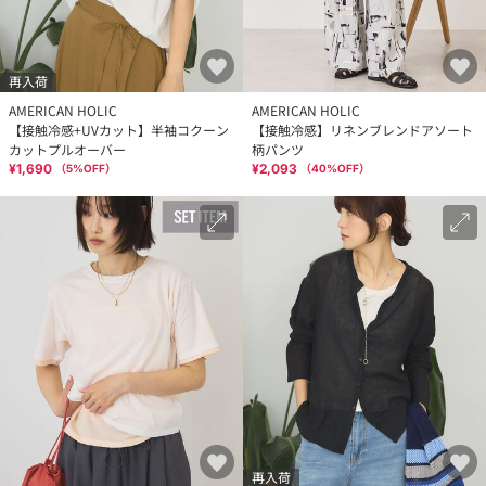
再入荷
AMERICAN HOLIC
AMERICAN HOLIC
【接触冷感+UVカット】半袖コクーン
【接触冷感】リネンブレンドアソート
カットプルオーバー
柄パンツ
¥1,690
¥2,093
（
5
%OFF）
（
40
%OFF）
再入荷