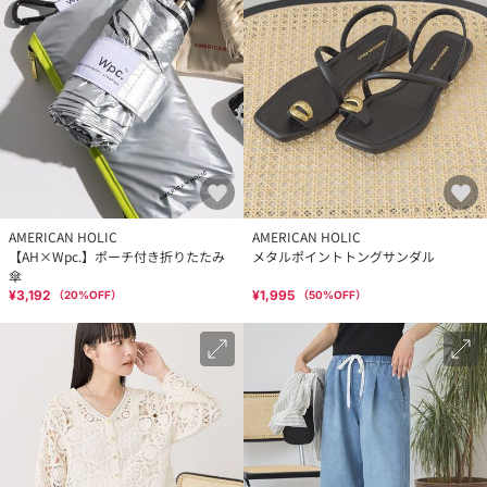
AMERICAN HOLIC
AMERICAN HOLIC
【AH×Wpc.】ポーチ付き折りたたみ
メタルポイントトングサンダル
傘
¥3,192
¥1,995
（
20
%OFF）
（
50
%OFF）