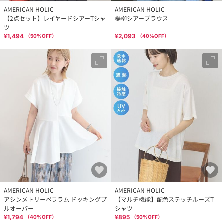
AMERICAN HOLIC
AMERICAN HOLIC
【2点セット】レイヤードシアーTシャ
楊柳シアーブラウス
ツ
¥1,494
¥2,093
（
50
%OFF）
（
40
%OFF）
AMERICAN HOLIC
AMERICAN HOLIC
アシンメトリーペプラム ドッキングプ
【マルチ機能】配色ステッチルーズT
ルオーバー
シャツ
¥1,794
¥895
（
40
%OFF）
（
50
%OFF）