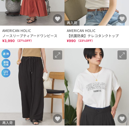
再入荷
AMERICAN HOLIC
AMERICAN HOLIC
ノースリーブティアードワンピース
【抗菌防臭】テレコタンクトップ
¥3,990
¥990
（
27
%OFF）
（
23
%OFF）
再入荷