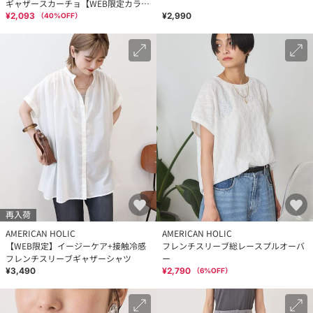
ギャザースカーチョ【WEB限定カラー
有り】
¥2,093
¥2,990
（
40
%OFF）
再入荷
AMERICAN HOLIC
AMERICAN HOLIC
【WEB限定】イージーケア+接触冷感
フレンチスリーブ総レースプルオーバ
フレンチスリーブギャザーシャツ
ー
¥3,490
¥2,790
（
6
%OFF）