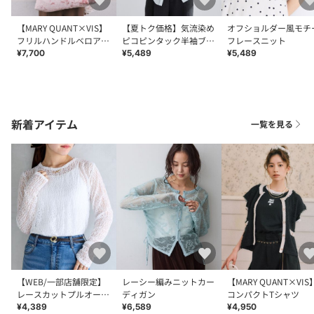
【MARY QUANT×VIS】
【夏トク価格】気流染め
オフショルダー風モチ
フリルハンドルベロアト
ピコピンタック半袖ブラ
フレースニット
ートバッグ
ウス/接触冷感
¥7,700
¥5,489
¥5,489
新着アイテム
一覧を見る
【WEB/一部店舗限定】
レーシー編みニットカー
【MARY QUANT×VIS
レースカットプルオーバ
ディガン
コンパクトTシャツ
ー
¥4,389
¥6,589
¥4,950