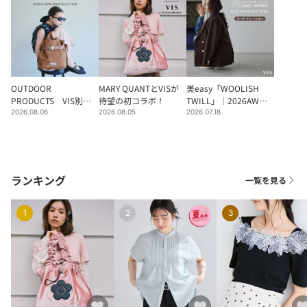
OUTDOOR
MARY QUANTとVISが
美easy「WOOLISH
PRODUCTS VIS別注
待望の初コラボ！
TWILL」｜2026AW
バックラインナップ
Pre-Order
2026.08.06
2026.08.05
2026.07.18
ランキング
一覧を見る
1
2
3