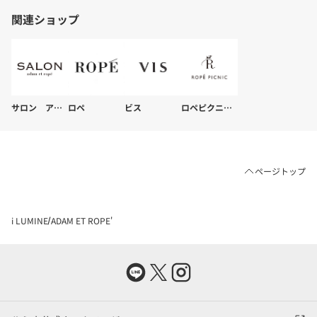
関連ショップ
ADAM ET ROPE' plus
ルミネ立川
042-540-7825
ADAM ET ROPE'
ルミネ横浜
045-440-3554
サロン アダム エ ロペ
ロペ
ビス
ロペピクニック
ページトップ
i LUMINE
ADAM ET ROPE'