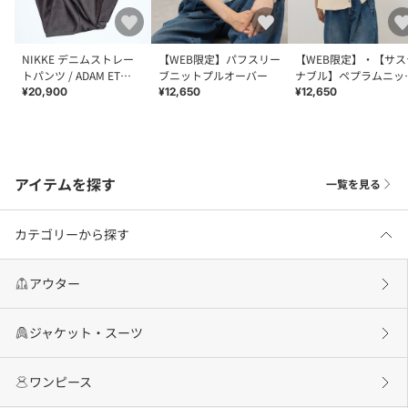
NIKKE デニムストレー
【WEB限定】パフスリー
【WEB限定】・【サス
トパンツ / ADAM ET
ブニットプルオーバー
ナブル】ペプラムニッ
ROPE' JEANS
ジレ
¥20,900
¥12,650
¥12,650
アイテムを探す
一覧を見る
カテゴリーから探す
アウター
ジャケット・スーツ
ワンピース