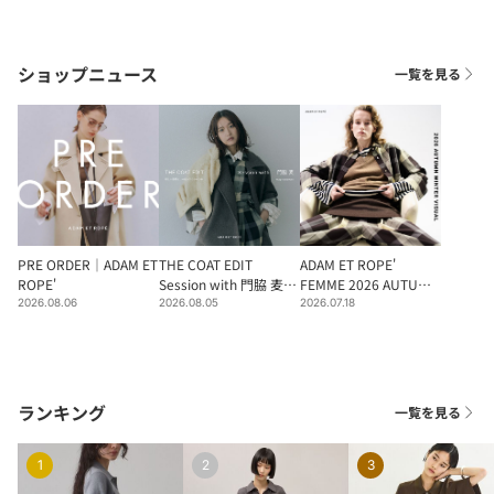
スタイル。意義・機能・美しさというものさしをもち、変わり続
ける今と、積み上げられた歴史を行き来しながら、アップデート
されていく自分を楽しむこと。ADAM ET ROPEは、毎日に、洗練
ショップニュース
一覧を見る
された心地よさと新しさを提案します。
PRE ORDER｜ADAM ET
THE COAT EDIT
ADAM ET ROPE'
ROPE'
Session with 門脇 麦｜
FEMME 2026 AUTUMN
ADAM ET ROPE'
& WINTER
2026.08.06
2026.08.05
2026.07.18
ランキング
一覧を見る
1
2
3