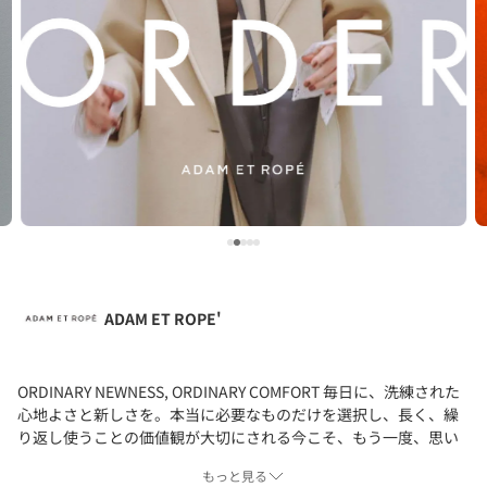
ADAM ET ROPE'
ORDINARY NEWNESS, ORDINARY COMFORT 毎日に、洗練された
心地よさと新しさを。本当に必要なものだけを選択し、長く、繰
り返し使うことの価値観が大切にされる今こそ、もう一度、思い
出すべき、機能・効率主義では語りきれない美学。それはミニマ
もっと見る
ルさ、スタイリッシュさと、手の温もりや、心地よさが共存した