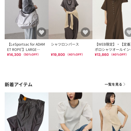
【LeSportsac for ADAM
シャツロンパース
【WEB限定】・【定番
ET ROPE'】LARGE
ポロシャツオールイン
SPORTSAC LT (SHINE)
ン
¥14,300
¥19,800
¥13,860
（
50
%OFF）
（
40
%OFF）
（
40
%OFF）
新着アイテム
一覧を見る