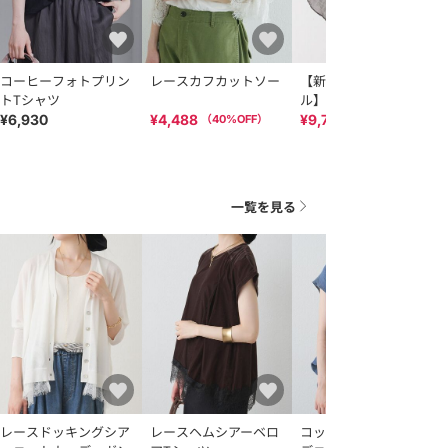
コーヒーフォトプリン
レースカフカットソー
【新色登場/リバイバ
トTシャツ
ル】ラミーオーバーシ
ャツブラウス
¥6,930
¥4,488
¥9,702
（
40
%OFF）
（
10
%OFF）
一覧を見る
レースドッキングシア
レースヘムシアーベロ
コットンボイルシアー