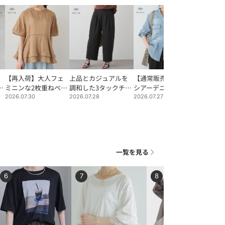
【再入荷】大人フェ
上品とカジュアルを
【通常販売開始！】
【PUAL 
刺
ミニンな2枚重ねペプ
調和した3タックチノ
シアーデニムバンド
着たくな
ラムブラウス
スラックスパンツ
カラーブラウス
イテム特
2026.07.30
2026.07.28
2026.07.27
2026.07.2
一覧を見る
6
7
8