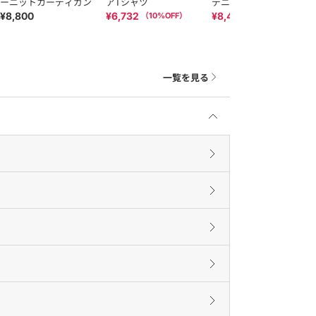
ーニットカーディガン
アTシャツ
デニムリボンタイブラ
ウス
¥8,800
¥6,732
¥8,415
（
10
%OFF）
（
10
%OFF）
一覧を見る