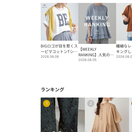
BIGロゴが目を惹くス
繊細なレ
【WEEKLY
ーピマコットンTシャ
キングし
RANKING】人気のア
ツ
ディガン
2026.08.06
2026.08.
イテムをご紹介
2026.08.05
ランキング
1
2