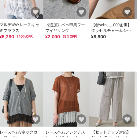
マルチWAYレースキャ
《追加》べっ甲風フー
【＠sein___000企画】
ミブラウス
プイヤリング
タッセルチャームショ
ルダーBAG
¥5,280
¥2,090
¥8,800
（
40
%OFF）
（
5
%OFF）
レースヘムVネックカ
レースヘムフレンチス
【セットアップ対応】