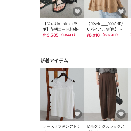
【＠kokiminitaコラ
【＠sein___000企画/
ボ】花柄コード刺繍ス
リバイバル/新色】ラ
カラップレースパンツ
ミー2枚重ねペプラム
¥13,585
¥8,910
（
5
%OFF）
（
10
%OFF）
ブラウス
新着アイテム
レースリブタンクトッ
変形タックスラックス