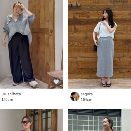
urushibata
saqura
152cm
164cm