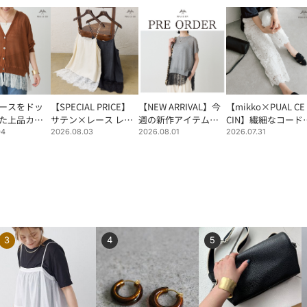
ースをドッ
【SPECIAL PRICE】
【NEW ARRIVAL】今
【mikko×PUAL CE
た上品カー
サテン×レース レイ
週の新作アイテムを
CIN】繊細なコード
ヤードキャミソール
ご紹介♪
繍が目を惹くレース
04
2026.08.03
2026.08.01
2026.07.31
パンツ
3
4
5