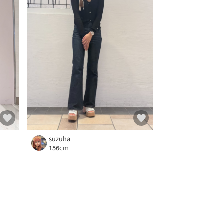
suzuha
156cm