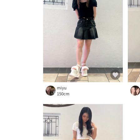
miyu
150cm