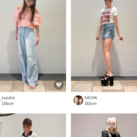
suzuha
SACHA
156cm
163cm