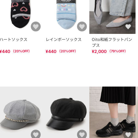
ハートソックス
レインボーソックス
Oito和紙フラットパン
プス
¥440
¥440
¥2,000
（
20
%OFF）
（
20
%OFF）
（
79
%OFF）