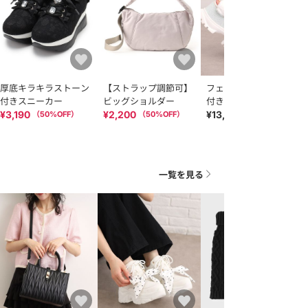
厚底キラキラストーン
【ストラップ調節可】
フェイクファーベルト
付きスニーカー
ビッグショルダー
付き2WAYスポサン
¥3,190
¥2,200
¥13,530
（
50
%OFF）
（
50
%OFF）
一覧を見る