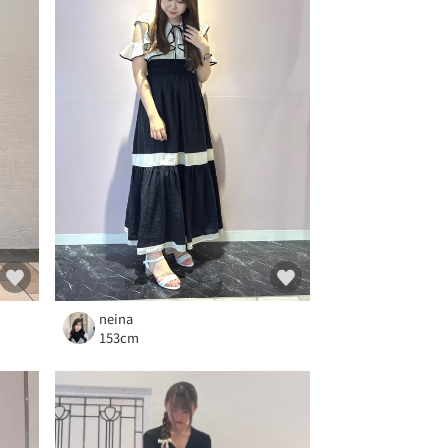
neina
153cm