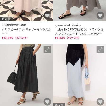
再入荷
TOMORROWLAND
green label relaxing
クリスピータフタ ギャザーマキシスカ
［size SHORT/TALLあり］ドライクロ
ート
ス フレアスカート マシンウォッシャ
ブル 通気性
¥13,860
¥6,534
（
30
%OFF）
（
40
%OFF）
再入荷