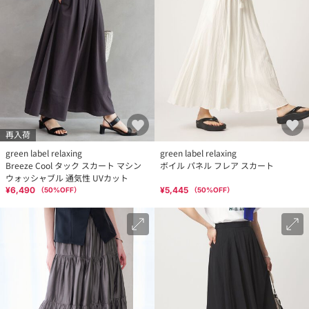
再入荷
green label relaxing
green label relaxing
Breeze Cool タック スカート マシン
ボイル パネル フレア スカート
ウォッシャブル 通気性 UVカット
¥6,490
¥5,445
（
50
%OFF）
（
50
%OFF）