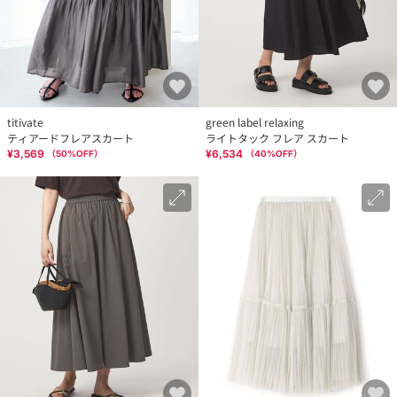
titivate
green label relaxing
ティアードフレアスカート
ライトタック フレア スカート
¥3,569
¥6,534
（
50
%OFF）
（
40
%OFF）