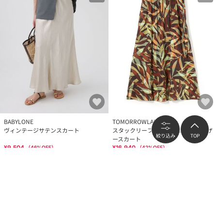
BABYLONE
TOMORROWLAND
ヴィンテージサテンスカート
スタックリーフプリント ロングギャザ
絞り込み
TOP
ースカート
¥9,504
¥16,940
（
46
%OFF）
（
42
%OFF）