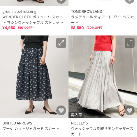
green label relaxing
TOMORROWLAND
WONDER CLOTH ボリューム スカー
ラメチュール ティアードプリーツスカ
ト マシンウォッシャブル ストレッチ
ート
接触冷感 吸水速乾
¥4,950
¥8,580
（
50
%OFF）
（
70
%OFF）
再入荷
UNITED ARROWS
NOLLEY'S
ブーケ カットジャガード スカート
ウォッシャブル割織サテンギャザース
カート