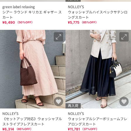
green label relaxing
NOLLEY'S
シアー ラウンド キリカエ ギャザー ス
ウォッシャブルハイスペックサテンロ
カート
ングスカート
¥6,490
¥5,775
（
50
%OFF）
（
65
%OFF）
再入荷
NOLLEY'S
NOLLEY'S
《セットアップ対応》ウォッシャブル
ウォッシャブルシアーボリュームフレ
ストライプフレアスカート
アロングスカート
¥6,314
¥11,781
（
65
%OFF）
（
37
%OFF）