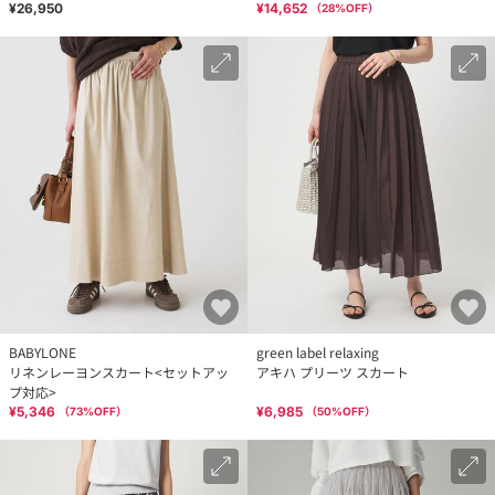
¥26,950
¥14,652
（
28
%OFF）
BABYLONE
green label relaxing
リネンレーヨンスカート<セットアッ
アキハ プリーツ スカート
プ対応>
¥5,346
¥6,985
（
73
%OFF）
（
50
%OFF）