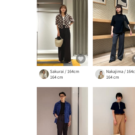
Sakurai / 164cm
Nakajima / 164
164 cm
164 cm