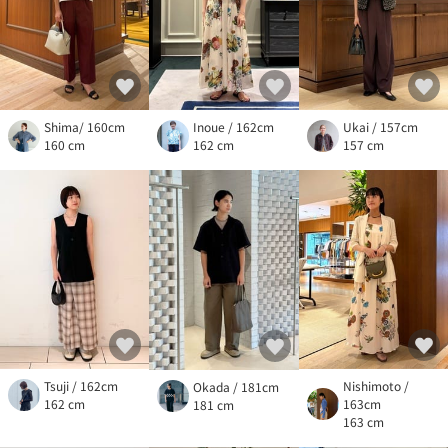
Shima/ 160cm
Inoue / 162cm
Ukai / 157cm
160 cm
162 cm
157 cm
Tsuji / 162cm
Nishimoto /
Okada / 181cm
162 cm
163cm
181 cm
163 cm