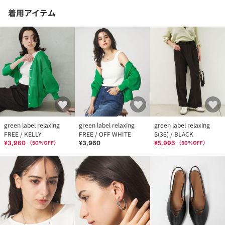
着用アイテム
green label relaxing
green label relaxing
green label relaxing
FREE / KELLY
FREE / OFF WHITE
S(36) / BLACK
¥3,960
¥3,960
¥5,995
（
50
%OFF）
（
50
%OFF）