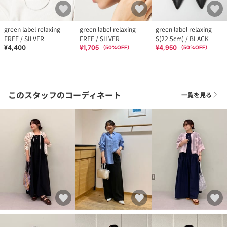
green label relaxing
green label relaxing
green label relaxing
FREE / SILVER
FREE / SILVER
S(22.5cm) / BLACK
¥4,400
¥1,705
¥4,950
（
50
%OFF）
（
50
%OFF）
このスタッフのコーディネート
一覧を見る