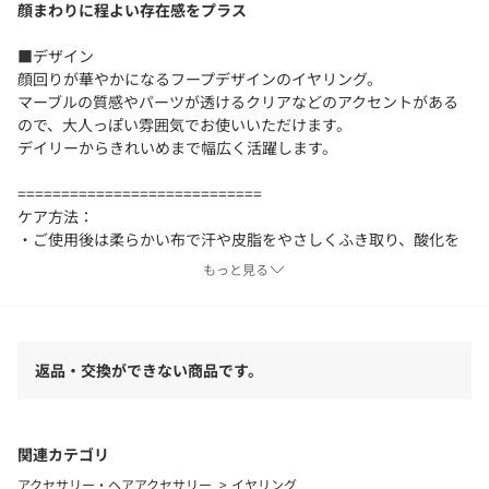
顔まわりに程よい存在感をプラス
■デザイン
顔回りが華やかになるフープデザインのイヤリング。
マーブルの質感やパーツが透けるクリアなどのアクセントがある
ので、大人っぽい雰囲気でお使いいただけます。
デイリーからきれいめまで幅広く活躍します。
============================
ケア方法：
・ご使用後は柔らかい布で汗や皮脂をやさしくふき取り、酸化を
防ぐために、なるべく空気に触れないように保管してください。
もっと見る
・アクセサリーは長時間付けず、汗をかいたらこまめに外してく
ださい。
============================
返品・交換ができない商品です。
【注意事項】
※マーブルの色味の出方は個体差がございます。
関連カテゴリ
※化粧品や香水、洗剤、温泉、海水、紫外線などはジュエリーを
アクセサリー・ヘアアクセサリー
イヤリング