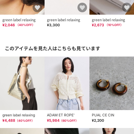
green label relaxing
green label relaxing
green label relaxing
¥2,046
¥3,300
¥2,673
（
40
%OFF）
（
10
%OFF）