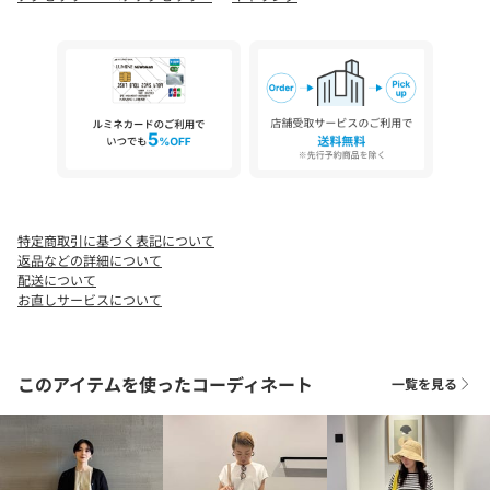
傷める可能性がありますので、ご注意ください。
※体質によりかゆみ・かぶれを生じた場合はご利用をお止めいた
だき、皮膚専門医にご相談ください。
※商品を使用前に、タグ等に記載されている「取り扱い上の注意
書き」、「洗濯表示」を必ずご確認ください。
※商品画像は、光の当たり具合やパソコンなどの閲覧環境によ
り、実際の色味と異なって見える場合がございます。あらかじめ
ご了承ください。
※商品の色味の目安は、商品単体の画像をご参照ください。
特定商取引に基づく表記について
返品などの詳細について
店舗へお問い合わせの際は、全国のgreen label relaxing各店舗ま
配送について
で下記の品名/品番をお申し付けください。
お直しサービスについて
品名：CFC/COLﾌｰﾌﾟER 品番：36336000119
このアイテムを使ったコーディネート
一覧を見る