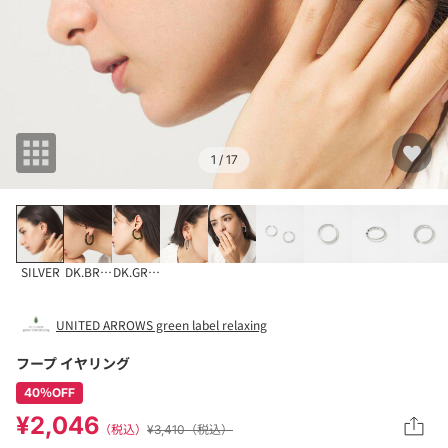
1
/ 17
SILVER
DK.BROWN
DK.GREEN
UNITED ARROWS green label relaxing
フープ イヤリング
40％OFF
¥2,046
（税込）
¥3,410（税込）