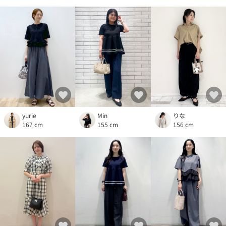
yurie
りな
Min
167 cm
156 cm
155 cm