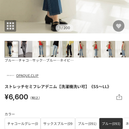
1
/ 200
ブルー(093)
チャコールグレー(0
サックスブルー(09
ブルー(091)
ネイビー(094)
OPAQUE.CLIP
ストレッチセミフレアデニム【洗濯機洗い可】《SS～LL》
¥6,600
（税込）
カラー
チャコールグレー(0
サックスブルー(09
ブルー(091)
ブルー(093)
ネ