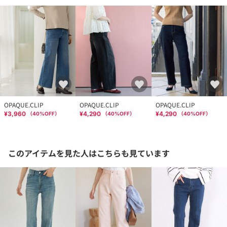
OPAQUE.CLIP
OPAQUE.CLIP
OPAQUE.CLIP
¥3,960
¥4,290
¥4,290
（
40
%OFF）
（
40
%OFF）
（
40
%OFF）