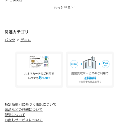
・センタープレス入りで美脚効果＆キレイめな印象。
もっと見る
・ストレッチが効いた素材で、ほどよくタイトながら穿き心地も
◎
【素材】
関連カテゴリ
・本格的なデニムの表情にこだわった、オリジナルのデニムシリ
パンツ
デニム
ーズ
・12．5oz（オンス）のほどよい厚みのあるデニム素材。
・シーズンを問わず着用いただけます。
・キレイめにこなしやすい加工感・原料にオーガニックコットン
を使用し、より環境に負荷をかけないサスティナブルなアイテム
にアップデート。
・ストレッチ性があり、着心地も快適。
【仕様】
・ポケット数：横×3 後×2
・前ファスナー
特定商取引に基づく表記について
・裏地なし
返品などの詳細について
配送について
お直しサービスについて
※地球と社会のためにちょっと良いこと
「ORGABITS（オーガビッツ）」のオーガニックコットン混の生地