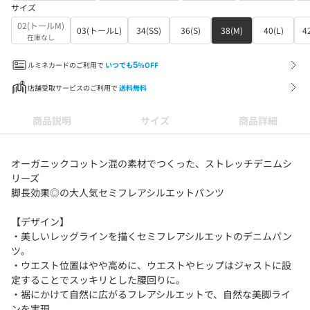
サイズ
02(トールM)
03(トールL)
34(SS)
36(S)
38(M)
40(L)
4
在庫なし
ルミネカードのご利用で
いつでも
5
%OFF
店舗受取サービスのご利用で
送料無料
商品説明
サイズ
商品詳細
オーガニックコットン混の素材でつくった、ストレッチデニムシ
リーズ
脚長効果◎の大人気セミフレアシルエットパンツ
【デザイン】
・美しいレッグラインを描くセミフレアシルエットのデニムパン
ツ。
・ウエスト位置はやや高めに、ウエストやヒップはジャストに設
定することでスッキリとした腰回りに。
・裾にかけて自然に広がるフレアシルエットで、自然な美脚ライ
ンを実現。