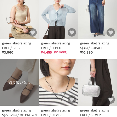
green label relaxing
green label relaxing
green label relaxing
FREE / BEIGE
FREE / LT.BLUE
S(36) / COBALT
¥3,960
¥4,455
¥10,890
（
50
%OFF）
取り扱いなし
green label relaxing
green label relaxing
green label relaxing
S(22.5cm) / MD.BROWN
FREE / SILVER
FREE / SILVER