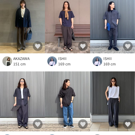
AKAZAWA
ISHII
ISHII
151 cm
169 cm
169 cm