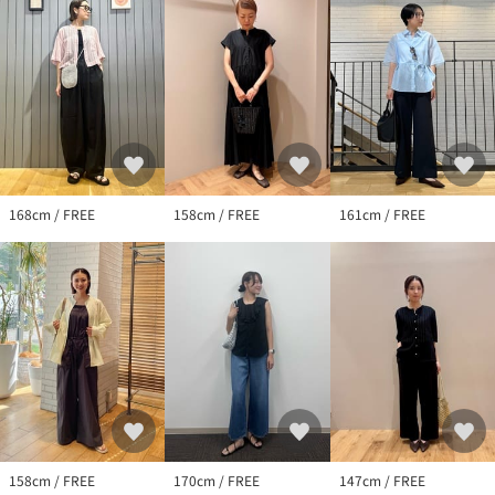
【注意事項】
※画像の商品はサンプルです。
※商品に「取り扱い上の注意書き」、「洗濯表示」がございます
場合は、使用前に必ずご確認ください。
※商品画像は、光の当たり具合やパソコンなどの閲覧環境によ
り、実際の色味と異なって見える場合がございます。あらかじめ
ご了承ください。
※商品の色味の目安は、商品単体の画像をご参照ください。
168cm / FREE
158cm / FREE
161cm / FREE
店舗へお問い合わせの際は、全国のgreen label relaxing各店舗ま
で下記の品名/品番をお申し付けください。
品名：FFC OI ﾃﾞｺﾙﾃﾌﾗｲｽTTP_S 品番：36171000008
158cm / FREE
170cm / FREE
147cm / FREE