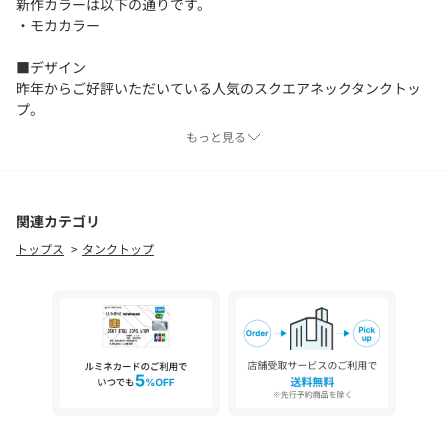
新作カラーは以下の通りです。
・モカカラー
■デザイン
昨年からご好評いただいている人気のスクエアネックタンクトッ
プ。
今シーズンは肩やアームホールの収まりが、より良くなるように
もっと見る
アップデート！
デコルテが美しく見えるネックラインにこだわってお作りしてい
ます。
太めのストラップで肩の肌見せ分量を調整し、インナー感を感じ
関連カテゴリ
させないデザインが◎
トップス
タンクトップ
スクエアネックデザイン×しっかりとした素材感で一枚着として
も活躍する万能インナーです。
【人気POINT】
・さまざまなアイテムに合わせやすいすっきりとしたネックライ
ン
・ちらりと見えてもOKな太めのストラップ幅
・身体のラインを拾いにくく、淡色でも透けにくい素材
・色違いで欲しくなる豊富なカラーバリエーション