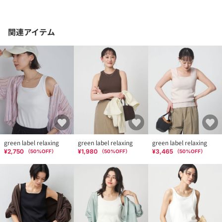
関連アイテム
green label relaxing
green label relaxing
green label relaxing
¥2,750
¥1,980
¥3,465
（
50
%OFF）
（
50
%OFF）
（
50
%OFF）