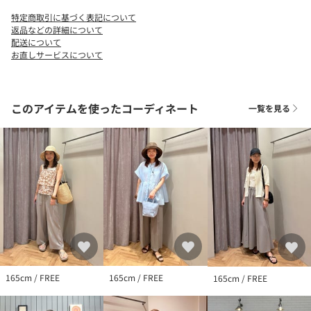
■素材
特定商取引に基づく表記について
ロングシーズン重宝するニットライクなフライス素材。
返品などの詳細について
身体のラインを拾いにくい、ほどよい肉感がポイントです。
配送について
お直しサービスについて
毛羽を抑えたクリアできれいめな表面感に仕上げています。
■コーディネート
一枚ではもちろん、カーディガンやシアーシャツ、オールインワ
このアイテムを使ったコーディネート
一覧を見る
ンのインナーとしても◎
幅広いスタイリングに馴染む、ワードローブに一枚あると頼れる
アイテムです。
・同素材のアメスリタンクトップのご用意もございます。対象品
番：36171000006
・同素材のTシャツのご用意もございます。対象品番：
36171000007
============================
機能性：抗菌
165cm / FREE
165cm / FREE
165cm / FREE
ケア方法：洗濯機洗い可
============================