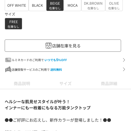
BEIGE
DK.BROWN
OLIVE
OFF WHITE
BLACK
MOCA
在庫なし
在庫なし
在庫なし
サイズ
FREE
在庫なし
店舗在庫を見る
ルミネカードのご利用で
いつでも
5
%OFF
店舗受取サービスのご利用で
送料無料
商品説明
サイズ
商品詳細
ヘルシーな肌見せスタイルが叶う！
インナーにも一枚着にもなる万能タンクトップ
●●ご好評にお応えし、新作カラーが登場しました！●●