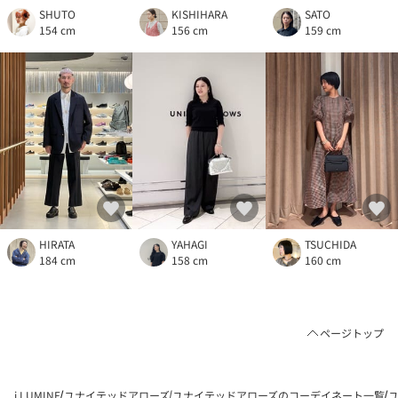
SHUTO
KISHIHARA
SATO
154 cm
156 cm
159 cm
HIRATA
YAHAGI
TSUCHIDA
184 cm
158 cm
160 cm
ページトップ
i LUMINE
ユナイテッドアローズ
ユナイテッドアローズのコーデイネート一覧
ユ