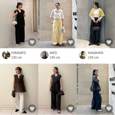
HIRASATO
SATO
NAGAHATA
150 cm
159 cm
159 cm