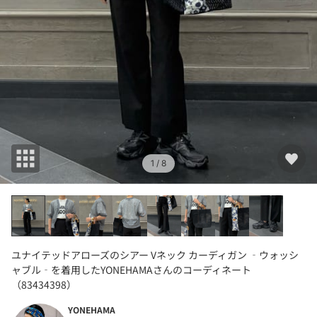
1
/ 8
ユナイテッドアローズのシアー Vネック カーディガン ‐ウォッシ
ャブル‐を着用したYONEHAMAさんのコーディネート
（83434398）
YONEHAMA