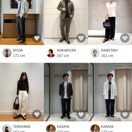
MIIDA
NAKAMURA
NABETANI
172 cm
167 cm
162 cm
TERAYAMA
KASAYA
KASAYA
153 cm
173 cm
173 cm