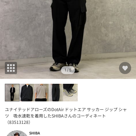
1
/ 5
ユナイテッドアローズのDotAir ドットエア サッカー ジップ シャ
ツ 吸水速乾を着用したSHIBAさんのコーディネート
（83513128）
SHIBA