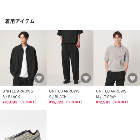
着用アイテム
UNITED ARROWS
UNITED ARROWS
UNITED ARROWS
S / BLACK
S / BLACK
M / LT.GRAY
¥16,093
¥15,323
¥12,941
（
30
%OFF）
（
30
%OFF）
（
35
%OFF）