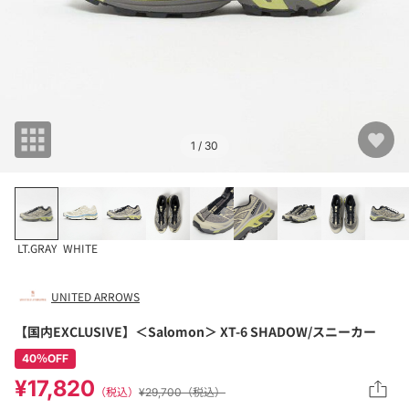
1
/ 30
LT.GRAY
WHITE
UNITED ARROWS
【国内EXCLUSIVE】＜Salomon＞ XT-6 SHADOW/スニーカー
40％OFF
¥17,820
（税込）
¥29,700（税込）