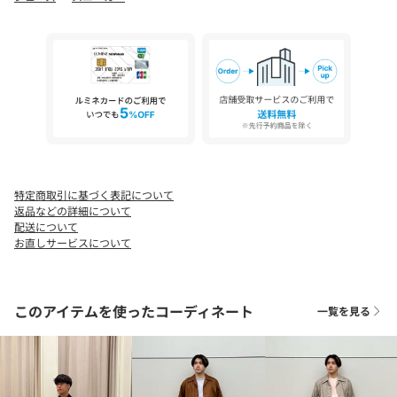
品を提供。世界中で多くのファンを獲得しています。
また環境保護や社会貢献にも力を入れており持続可能な製品の開
発や地域社会への貢献など企業の社会的責任を果たす取り組みを
行っています。
【注意事項】
※商品を使用前にタグ等に記載されている「取り扱い上の注意書
き」「洗濯表示」を必ずご確認ください。
※商品画像は光の当たり具合やパソコンなどの閲覧環境により実
際の色味と異なって見える場合がございます。あらかじめご了承
ください。
特定商取引に基づく表記について
※商品の色味の目安は商品単体の画像をご参照ください。
返品などの詳細について
配送について
※シューズの重量はシューズ本体のみ両足の重量となります。箱
お直しサービスについて
や付属品は計測に含まれません。
※商品に不良が無い場合包装紙および箱の破損がございましても
発送いたします。あらかじめご了承ください。
このアイテムを使ったコーディネート
一覧を見る
店舗へお問い合わせの際は、全国のUNITED ARROWS各店舗まで
下記の品名/品番をお申し付けください。
品名：Salomon EX XT-6 SHADOW 品番：13314000341