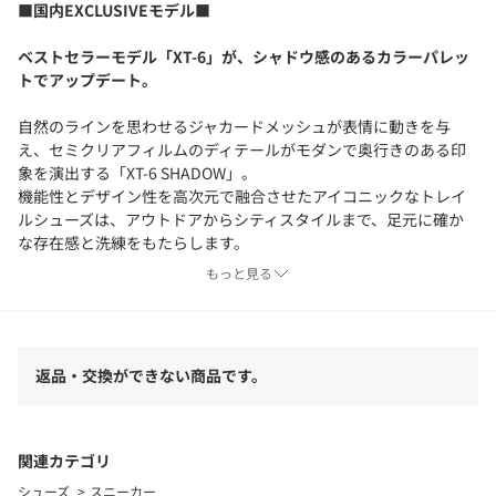
■国内EXCLUSIVEモデル■
ベストセラーモデル「XT-6」が、シャドウ感のあるカラーパレッ
トでアップデート。
自然のラインを思わせるジャカードメッシュが表情に動きを与
え、セミクリアフィルムのディテールがモダンで奥行きのある印
象を演出する「XT-6 SHADOW」。
機能性とデザイン性を高次元で融合させたアイコニックなトレイ
ルシューズは、アウトドアからシティスタイルまで、足元に確か
な存在感と洗練をもたらします。
もっと見る
■メーカー品番
WHITE：L49108500
LT.GRAY：L49149700
返品・交換ができない商品です。
＜Salomon（サロモン）＞
1947年に創業フランスのアナシーに本拠を置くスポーツアウトド
アブランド。
スキーブーツの製造でスタートし現在はスキーやスノーボード用
関連カテゴリ
品トレイルランニングやハイキング用品など幅広いアウトドア用
シューズ
スニーカー