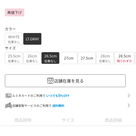
再値下げ
カラー
WHITE
LT.GRAY
在庫なし
サイズ
25.5cm
26cm
26.5cm
28cm
28.5cm
27cm
27.5cm
在庫なし
在庫なし
在庫なし
在庫なし
残りわずか
店舗在庫を見る
ルミネカードのご利用で
いつでも
5
%OFF
店舗受取サービスのご利用で
送料無料
商品説明
サイズ
商品詳細