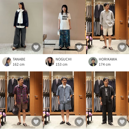
TANABE
NOGUCHI
HORIKAWA
162 cm
153 cm
174 cm