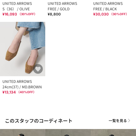
UNITED ARROWS
UNITED ARROWS
UNITED ARROWS
S（36） / OLIVE
FREE / GOLD
FREE / BLACK
¥16,093
¥8,800
¥30,030
（
30
%OFF）
（
30
%OFF）
UNITED ARROWS
24cm(37) / MD.BROWN
¥13,134
（
40
%OFF）
このスタッフのコーディネート
一覧を見る