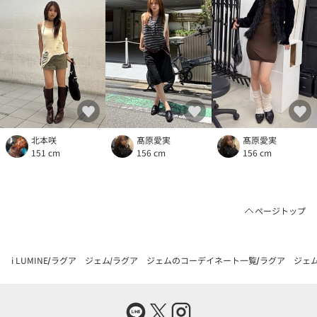
北本咲
髙原愛実
髙原愛実
151 cm
156 cm
156 cm
ページトップ
i LUMINE
ラグア ジェム
ラグア ジェムのコーデイネート一覧
ラグア ジェムの