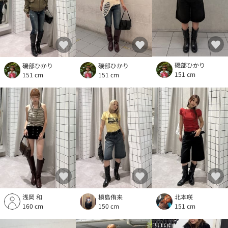
磯部ひかり
磯部ひかり
磯部ひかり
151 cm
151 cm
151 cm
浅岡 和
槇島侑来
北本咲
160 cm
150 cm
151 cm