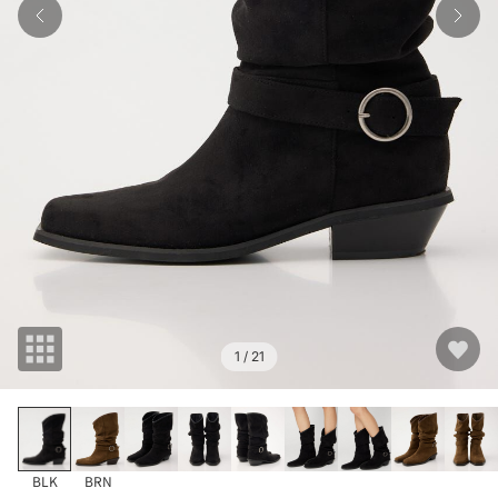
1
/ 21
BLK
BRN