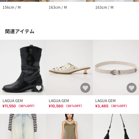
156cm / M
163cm / M
163cm / M
関連アイテム
LAGUA GEM
LAGUA GEM
LAGUA GEM
¥11,550
¥10,560
¥3,465
（
30
%OFF）
（
20
%OFF）
（
30
%OFF）