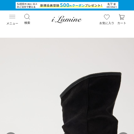
検索
お気に入り
カート
メニュー