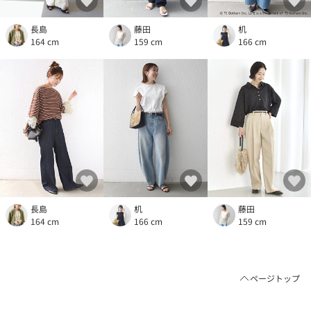
長島
藤田
机
164 cm
159 cm
166 cm
長島
机
藤田
164 cm
166 cm
159 cm
ページトップ