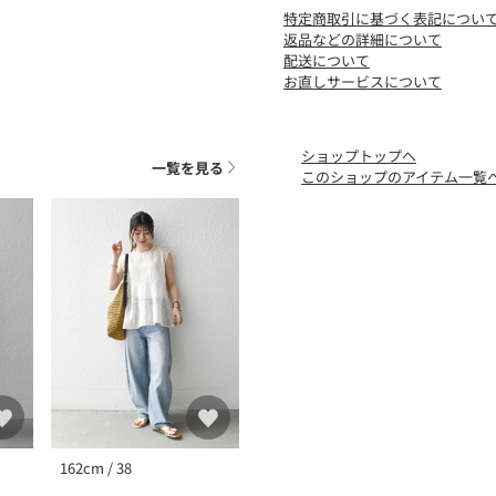
特定商取引に基づく表記につい
※摩擦や水分での色落ちに
返品などの詳細について
※淡色系との着あわせはお
配送について
※バッグ、靴、シート等へ
お直しサービスについて
※着用や洗濯の繰り返しで
※日光や照明光での色あせ
※末永く愛用頂く為に、ア
ショップトップへ
り扱い下さい。
一覧を見る
このショップのアイテム一覧
※屋外での撮影画像は、光
あります。商品の色味は、
※画像の商品はサンプルで
実際の商品と仕様、加工、
162cm / 38