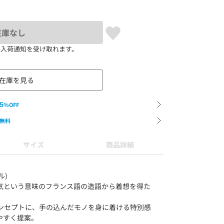
在庫なし
再入荷通知を受け取れます。
在庫を見る
5
%OFF
無料
サイズ
商品詳細
ル)
い雰囲気という意味のフランス語の造語から着想を得た
をコンセプトに、手の込んだモノを身に着ける特別感
やすく提案。