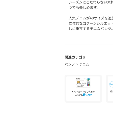
シーズンにこだわらない素
つでも楽しめます。
人気デニムが40サイズを追
立体的なコクーンシルエッ
しに重宝するデニムパンツ
〈洗濯機可能アイテム〉
コクーンシルエットが大人
薄すぎず、厚すぎない11.
今季らしいショート丈のTO
関連カテゴリ
華奢な肩紐は取り外しも可
パンツ
デニム
ちろん垂らしたり外したり
-----------------------------------
生地の厚み：中間
伸縮性：無
透け感：無
光沢感：無
水洗い：可
-----------------------------------