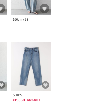
166cm / 38
SHIPS
¥11,550
（
30
%OFF）