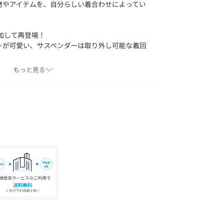
材やアイテムを、自分らしい着合わせによってい
加して再登場！
トが可愛い、サスペンダーは取り外し可能な着回
。
もっと見る
可愛いデニムパンツ。
5オンスのデニムを使用しています。
PSとも相性抜群◎
能なので、気分によってサスペンダーとしてはも
と、着回しの効く重宝する1枚です。
--
--