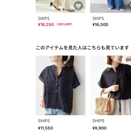
SHIPS
SHIPS
¥19,250
¥16,500
（
30
%OFF）