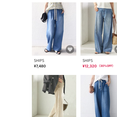
SHIPS
SHIPS
¥7,480
¥12,320
（
30
%OFF）