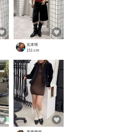
北本咲
151 cm
髙原愛実