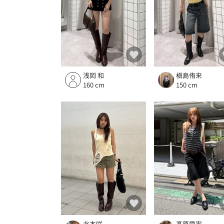
浅岡 和
槇島侑来
160 cm
150 cm
北本咲
髙原愛実