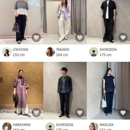
USHIODA
TAKANO
SHIROEDA
155 cm
164 cm
175 cm
HARAYAMA
SHIROEDA
MASUDA
164 cm
175 cm
161 cm