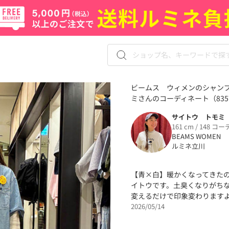
ビームス ウィメンのシャンブ
ミさんのコーディネート（8357
サイトウ トモミ
161 cm / 148 コー
BEAMS WOMEN
ルミネ立川
【青×白】暖かくなってきた
イトウです。土臭くなりがち
変えるだけで印象変わります
2026/05/14