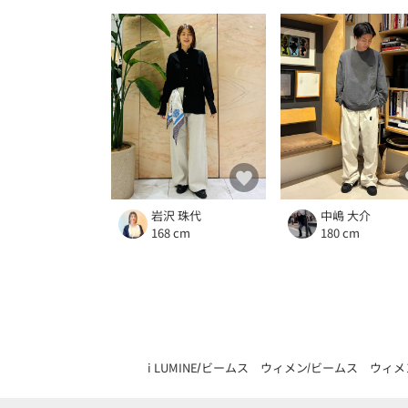
岩沢 珠代
中嶋 大介
168 cm
180 cm
i LUMINE
ビームス ウィメン
ビームス ウィメ