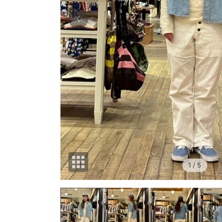
1
/ 5