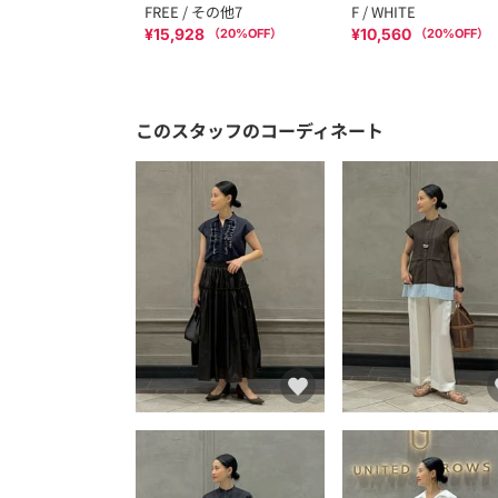
FREE / その他7
F / WHITE
¥15,928
¥10,560
（
20
%OFF）
（
20
%OFF）
このスタッフのコーディネート