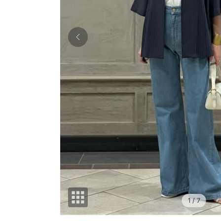
1
/ 7