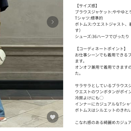
【サイズ感】
ブラウスジャケット:ややゆと
Tシャツ:標準的
ボトムス:ウエストジャスト、
す）
シューズ:36ハーフでぴったり
【コーディネートポイント】
お仕事シーンでも着用できる
ます。
オンオフ兼用で着用できます
た。
サラサラとしているブラウス
ウエストのワンボタンがポイ
冷房よけにも◯
インナーにカジュアルなTシ
ボトムスはシルエットのきれ
こなれ感のある綺麗めカジュ