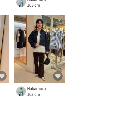
163 cm
Nakamura
163 cm