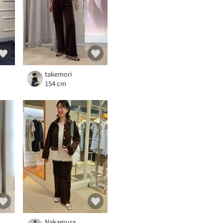
takemori
154 cm
Nakamura