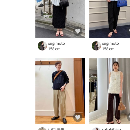
sugimoto
sugimoto
158 cm
158 cm
山口 達夫
sakakibara