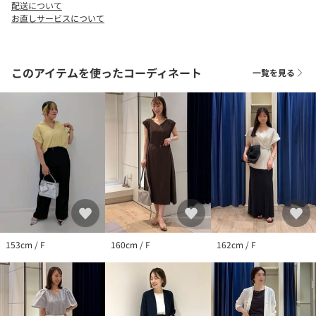
い。
配送について
お直しサービスについて
【grace grace （グラスグラス）】
2024AWデビュー・ノーリーズのアクセサリーブランド。
シンプルで美しいスキンジュエリー”ジュエリーシリーズ”と、重ね
このアイテムを使ったコーディネート
一覧を見る
るごとに自分だけのものになっていくシーズンごとに楽しめる飽
きのこない”レイヤードシリーズ”で構成。決して主張せず、様々
なスタイルに溶け込む肌馴染みの良いアクセサリーブランドで
す。
Ti sentral sempre piu sicuro di te あなたはますます自分に自信を
持つようになるでしょう
そんな願いを込めて。
身につける人のお守りになってくれるアクセサリーです。
●お取扱い上のご注意●
153cm / F
160cm / F
162cm / F
※アテンションタグを必ずご確認の上、着用又はお取り扱い下さ
い。
気になる商品は、お気に入り登録がオススメです！