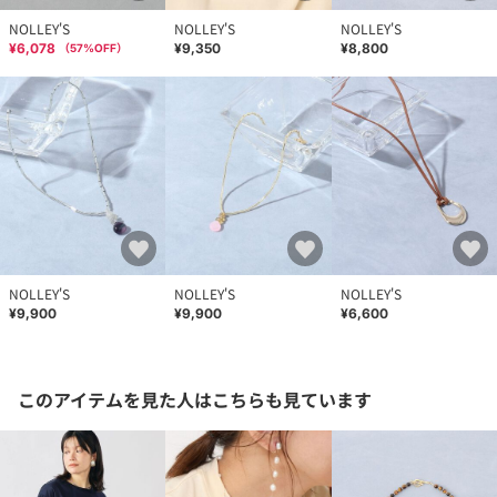
NOLLEY'S
NOLLEY'S
NOLLEY'S
¥6,078
¥9,350
¥8,800
（
57
%OFF）
NOLLEY'S
NOLLEY'S
NOLLEY'S
¥9,900
¥9,900
¥6,600