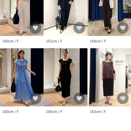
クーポン情報、入荷情報が、通知されるようになります。
※店頭及び屋外での撮影画像は、光の当たり具合で色味が違って
見える場合があります。
商品の色味は、スタジオ撮影の画像をご参照下さい。
※商品画像に関しては出来る限り忠実に表示出来るよう努めてお
りますが、
160cm / F
152cm / F
158cm / F
お客様がご利用のモニターの設定及び特性により、実際の商品と
比較し色味に若干の誤差が生じる場合があります。
160cm / F
160cm / F
163cm / F