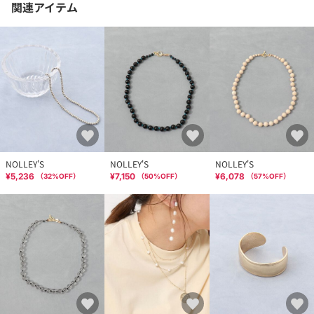
関連アイテム
NOLLEY'S
NOLLEY'S
NOLLEY'S
¥5,236
¥7,150
¥6,078
（
32
%OFF）
（
50
%OFF）
（
57
%OFF）