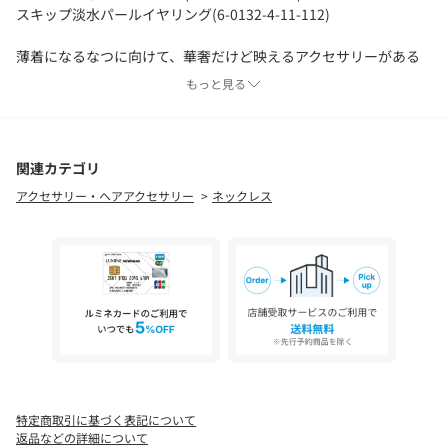
スキップ淡水パールイヤリング(6-0132-4-11-112)
薄着になるなつに向けて、華奢だけど映えるアクセサリーがある
と大活躍間違いなしです。
もっと見る
6月の誕生石にちなんだ、pearlシリーズをコラボしました。
個人的に、カジュアルアイテムにpearlを取り入れるのが好きで...
スエットやTシャツ、シャツなどのメンズライクなアイテムに
pearlを取り入れると一気に女性らしさが引き立ちます。
関連カテゴリ
是非、チェックしてみてください
アクセサリー・ヘアアクセサリー
ネックレス
【松葉コメント】
その名の通り、首元でパールがスキップしている感じが可愛いネ
ックレス。
首元にパールが浮いてる感じが、
長さ調整も可能なので、コインネックレスやイニシャルネックレ
スとの
重ね付けを楽しんで印象を変えるのもいいですね！
私は、常に付けている40㎝ペタルチェーンネックレスとの重ね付
けがオススメです。
特定商取引に基づく表記について
※淡水パールは大きさに個体差がございます。予めご了承くださ
返品などの詳細について