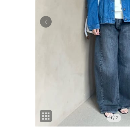
1
/ 7