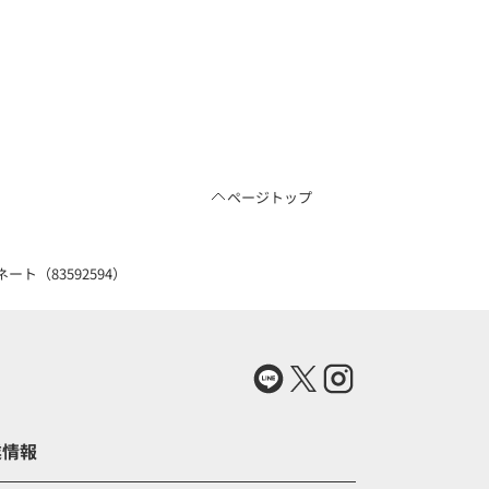
ページトップ
ト（83592594）
業情報