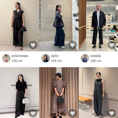
KISHIHARA
SATO
HIRATA
156 cm
159 cm
184 cm