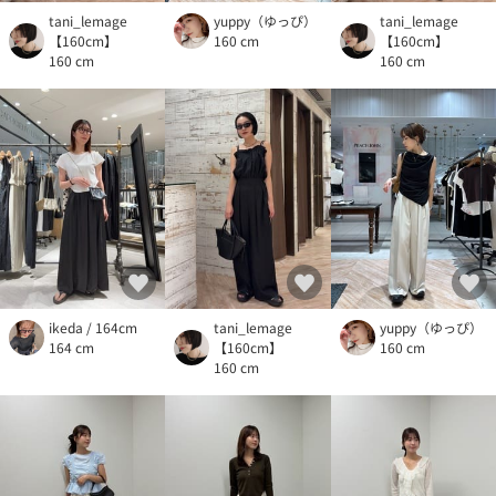
tani_lemage
yuppy（ゆっぴ）
tani_lemage
【160cm】
160 cm
【160cm】
160 cm
160 cm
ikeda / 164cm
tani_lemage
yuppy（ゆっぴ）
164 cm
【160cm】
160 cm
160 cm