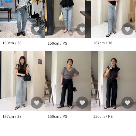
▼洗濯方法
液温は30℃を限度とし、洗濯機で非常に弱い洗濯ができる
※撮影サンプルは製品よりも1cm股下が短くなっております。
ご確認の上ご購入いただきますようお願いいたします。
160cm / 38
167cm / 38
150cm / PS
※お取り扱い上のご注意
この製品は、非常に色落ち・色移りしますのでご着用の際は次の
点に十分ご注意ください。
・白、淡色系衣料品と重ね合せ着用されますと、摩擦によって色
移りします。
・白、ベージュ系のハンドバッグや靴など、アクセサリーの摩擦
によって色移りします。
・雨の日や汗等、濡れた状態はさらに他の衣料品等へ色落ち、色
移りしやすくなります。
※デニム製品は、汗や摩擦により、衣類・バッグ・イス・車のシ
ートなどに色移りしますのでご注意下さい。
167cm / 38
150cm / PS
150cm / PS
※汗や水、摩擦により他のものに色移りすることがありますの