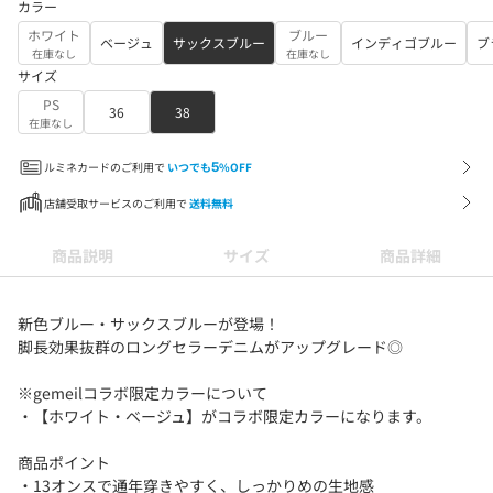
カラー
ホワイト
ブルー
ベージュ
サックスブルー
インディゴブルー
ブ
在庫なし
在庫なし
サイズ
PS
36
38
在庫なし
ルミネカードのご利用で
いつでも
5
%OFF
店舗受取サービスのご利用で
送料無料
商品説明
サイズ
商品詳細
新色ブルー・サックスブルーが登場！
脚長効果抜群のロングセラーデニムがアップグレード◎
※gemeilコラボ限定カラーについて
・【ホワイト・ベージュ】がコラボ限定カラーになります。
商品ポイント
・13オンスで通年穿きやすく、しっかりめの生地感