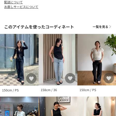
【ブラック着用アイテム①】【前後2way／トレンド顔】パイピン
配送について
お直しサービスについて
グアメスリタンク
【ブラック着用アイテム➁】〈C.L〉カシミアウールフレアスリー
ブニット
【インディゴ着用アイテム】トップス：テンセルウール袖ギャザ
このアイテムを使ったコーディネート
一覧を見る
ーロンT、ビスチェ：インナーSETウーリービスチェ
【ブルー着用アイテム①】シャーリングニット
【ブルー着用アイテム②】〈C.L〉フリル襟ボートネックT
【サックスブルー着用アイテム①】バルーンドットシャーリング
ブラウス
【サックスブルー着用アイテム➁】バックUネッククロップボーダ
ーTシャツ
＊＊＊＊＊＊＊＊＊＊＊＊＊＊＊＊＊＊＊＊＊＊
透け感：なし
裏地：なし
158cm / 36
150cm / PS
150cm / PS
伸縮性：なし
光沢感：なし
＊＊＊＊＊＊＊＊＊＊＊＊＊＊＊＊＊＊＊＊＊＊