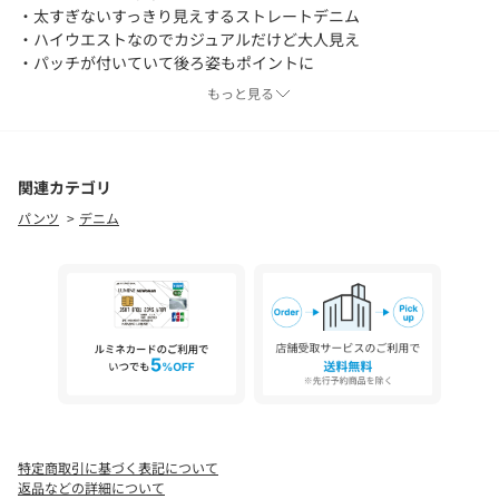
・太すぎないすっきり見えするストレートデニム
・ハイウエストなのでカジュアルだけど大人見え
・パッチが付いていて後ろ姿もポイントに
・自分の身体に沿ってくれて穿きやすい
もっと見る
スタイリングポイント
・シアートップスやニットと合わせて女性らしく
・ラウンドデニムブルゾン/ブラック・ブルーとセットアップで着
関連カテゴリ
用可能
パンツ
デニム
【ホワイト着用アイテム①】フロッキードットブラウス
【ホワイト着用アイテム②④】インナー:【LE'MAGE×gemeilコラ
ボ】ティアードスリーブロンT ビスチェ:【LE'MAGE×gemeilコ
ラボ】バブルバルーンキャミ
【ベージュ着用アイテム①】インナー:【LE'MAGE×gemeilコラ
ボ】ティアードスリーブロンT ビスチェ:【LE'MAGE×gemeilコ
ラボ】バブルバルーンキャミ
【ベージュ着用アイテム②】シャーリング半袖ニット
【ホワイト着用アイテム③】【LE'MAGE×gemeilコラボ】ティア
特定商取引に基づく表記について
ードスリーブロンT
返品などの詳細について