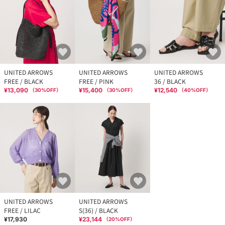
UNITED ARROWS
UNITED ARROWS
UNITED ARROWS
FREE / BLACK
FREE / PINK
36 / BLACK
¥13,090
¥15,400
¥12,540
（
30
%OFF）
（
30
%OFF）
（
40
%OFF）
UNITED ARROWS
UNITED ARROWS
FREE / LILAC
S(36) / BLACK
¥17,930
¥23,144
（
20
%OFF）