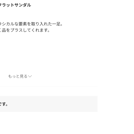
フラットサンダル
ラシカルな要素を取り入れた一足。
く品をプラスしてくれます。
よく馴染むフラットデザイン。
もっと見る
イルにマッチします。
意書き」、「洗濯表示」がございます場合は、使
です。
。
具合やパソコンなどの閲覧環境により、実際の色
ございます。あらかじめご了承ください。
品単体の画像をご参照ください。