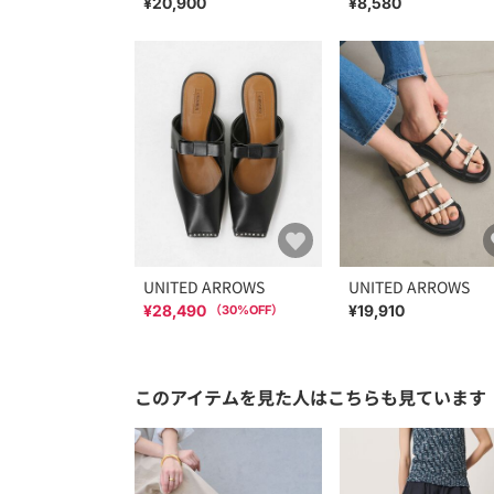
¥20,900
¥8,580
UNITED ARROWS
UNITED ARROWS
¥28,490
¥19,910
（
30
%OFF）