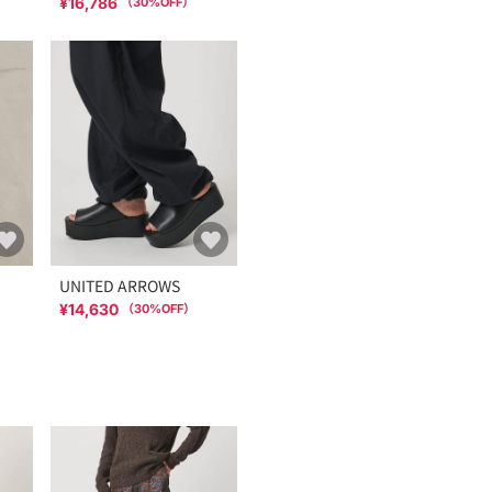
¥16,786
（
30
%OFF）
UNITED ARROWS
¥14,630
（
30
%OFF）