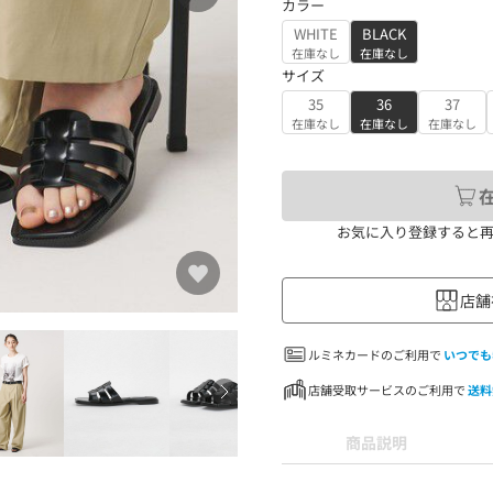
カラー
WHITE
BLACK
在庫なし
在庫なし
サイズ
35
36
37
在庫なし
在庫なし
在庫なし
お気に入り登録すると
店舗
ルミネカードのご利用で
いつでも
店舗受取サービスのご利用で
送料
商品説明