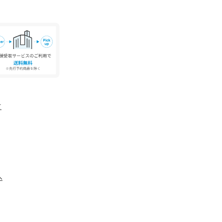
ーズ本体のみ両足の重量となります。箱や付属品
包装紙および箱の破損がございましても発送いた
ください。
国のUNITED ARROWS各店舗まで下記の品名/
。
品番：17316000040
て
へ