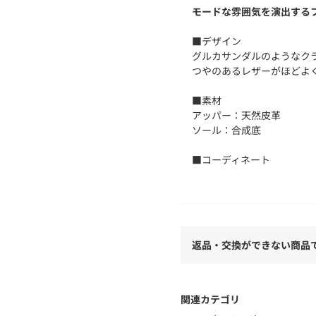
モードな雰囲気を演出する
■デザイン
グルカサンダルのようなク
つやのあるレザーがほどよ
■素材
アッパー：天然皮革
ソール：合成底
■コーディネート
ワイドパンツともバランス
モノトーンのシックなスタ
【注意事項】
※商品に「取り扱い上の注
返品・交換ができない商品
用前に必ずご確認ください
※商品画像は、光の当たり
味と異なって見える場合が
※商品の色味の目安は、商
関連カテゴリ