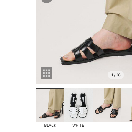
1
/ 18
BLACK
WHITE