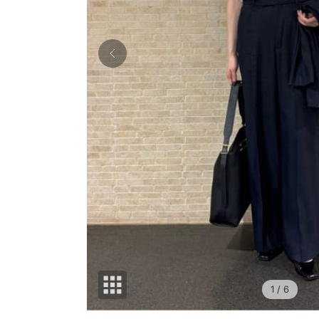
1
/ 6