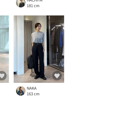
181 cm
NAKA
163 cm