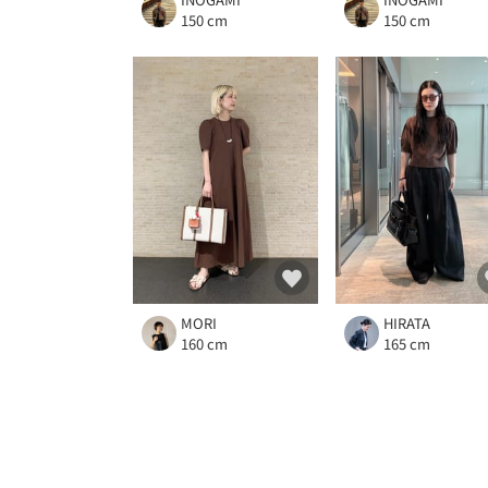
150 cm
150 cm
MORI
HIRATA
160 cm
165 cm