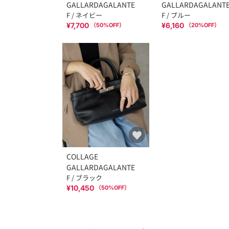
GALLARDAGALANTE
GALLARDAGALANT
F / ネイビー
F / ブルー
¥7,700
¥6,160
（
50
%OFF）
（
20
%OFF）
COLLAGE
GALLARDAGALANTE
F / ブラック
¥10,450
（
50
%OFF）