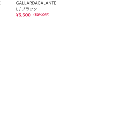
E
GALLARDAGALANTE
L / ブラック
¥5,500
（
50
%OFF）